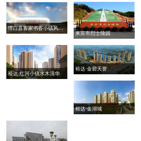
博白县客家书香小镇风情商贸城公共基础设施建设项目
来宾市烈士陵园
裕达·金碧天誉
裕达·红河小镇水木清华
裕达·金湖城