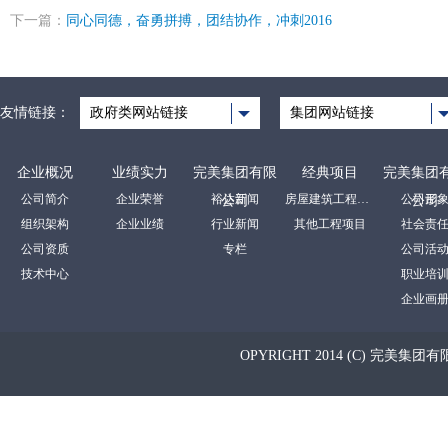
下一篇：
同心同德，奋勇拼搏，团结协作，冲刺2016
友情链接：
政府类网站链接
集团网站链接
企业概况
业绩实力
完美集团有限
经典项目
完美集团
公司简介
企业荣誉
裕达新闻
房屋建筑工程项目
公司形
公司
公司
组织架构
企业业绩
行业新闻
其他工程项目
社会责
公司资质
专栏
公司活
技术中心
职业培
企业画
OPYRIGHT 2014 (C) 完美集团有