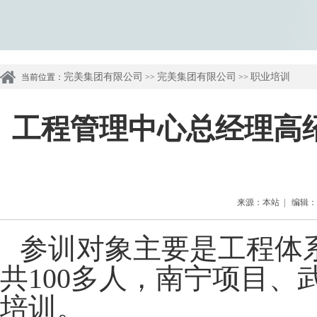
完美集团有限公司
完美集团有限公司
职业培训
当前位置：
>>
>>
工程管理中心总经理高
来源：本站 | 编辑：管理
参训对象主要是工程体
共
100
多人，南宁项目、
培训。