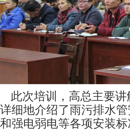
此次培训，高总主要讲
详细地介绍了雨污排水管
和强电弱电等各项安装标