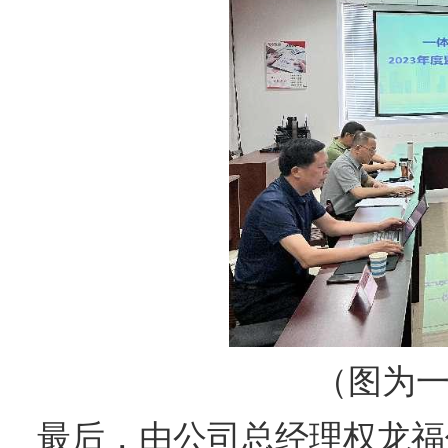
（图为
最后，由公司总经理权龙福