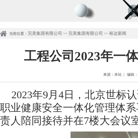
完美集团有限公司
完美集团有限公司
裕达新闻
当前位置：
>>
>>
工程公司2023年
来源：本站 | 编辑：管理
2023年9月4日，北京世
职业健康安全一体化管理体系
责人陪同接待并在7楼大会议